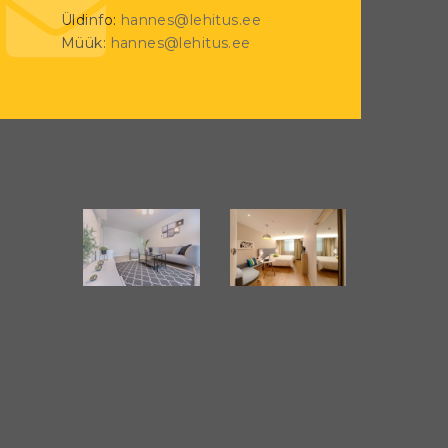
Üldinfo:
hannes@lehitus.ee
Müük:
hannes@lehitus.ee