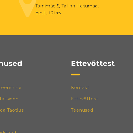
Tornimäe 5, Tallinn Harjumaa,
Eesti, 10145
nused
Ettevõttest
teerimine
Kontakt
tatsioon
Ettevõttest
loa Taotlus
Teenused
ditööd