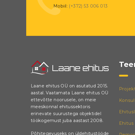
Mobiil:
(+372) 53 006 013
Tee
Laane ehitus OÜ on asutatud 2015.
Projek
aastal. Vaatamata Laane ehitus OÜ
ettevõtte noorusele, on meie
Konsul
meeskonnal ehitussektoris
Ehitus
erinevate suurustega objektidel
töökogemust juba aastast 2008.
Ehitus
Põhitegevuseks on üldehitustööde
Remon