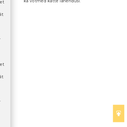
ka võtmed kätte lahendusi.
et
it
r
et
it
r