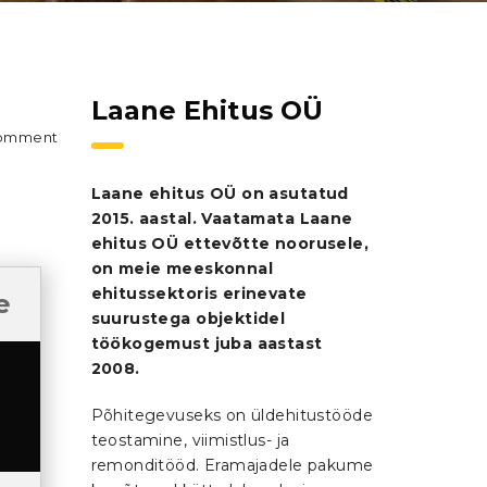
Laane Ehitus OÜ
omment
Laane ehitus OÜ on asutatud
2015. aastal. Vaatamata Laane
ehitus OÜ ettevõtte noorusele,
on meie meeskonnal
ehitussektoris erinevate
e
suurustega objektidel
töökogemust juba aastast
2008.
Põhitegevuseks on üldehitustööde
teostamine, viimistlus- ja
remonditööd. Eramajadele pakume