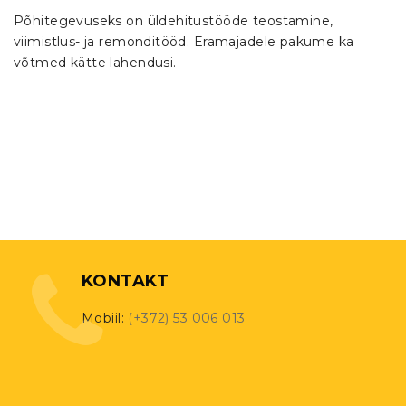
Põhitegevuseks on üldehitustööde teostamine,
viimistlus- ja remonditööd. Eramajadele pakume ka
võtmed kätte lahendusi.
KONTAKT
Mobiil:
(+372) 53 006 013